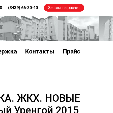
00
(3439) 66-30-40
Заявка на расчет
ержка
Контакты
Прайс
КА. ЖКХ. НОВЫЕ
й Уренгой 2015