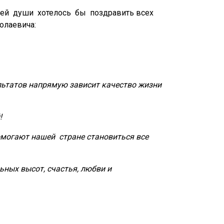
ей
души
хотелось
бы
поздравить всех
олаевича:
ультатов напрямую зависит качество жизни
!
помогают нашей
стране становиться все
ьных высот, счастья, любви и