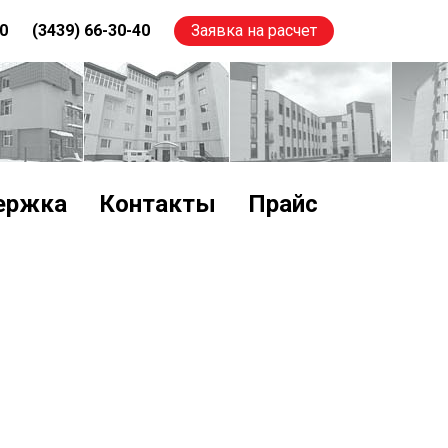
00
(3439) 66-30-40
Заявка на расчет
ержка
Контакты
Прайс