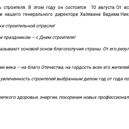
ь
строителя.
В
этом
году
он
состоится
10
августа. От
вс
и
нашего
генерального
директора
Халявина
Вадима Ник
ки строительной отрасли!
 праздником – с Днем строителя!
называют основой основ благополучия страны. От его рез
ие века – на благо Отечества, на гордость всех его жителей
 увлеченность строителей выбранным делом год от года 
репкого здоровья, энергии, покорения новых профессионал