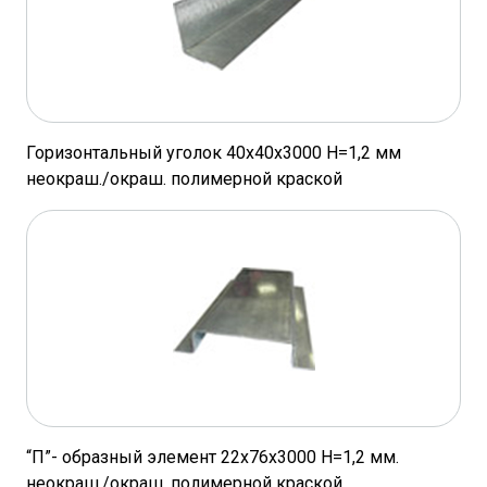
Горизонтальный уголок 40х40х3000 Н=1,2 мм
неокраш./окраш. полимерной краской
“П”- образный элемент 22х76х3000 Н=1,2 мм.
неокраш./окраш. полимерной краской