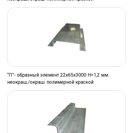
“П”- образный элемент 22х65х3000 Н=1,2 мм.
неокраш./окраш. полимерной краской